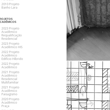
2010 Projeto
Banho Lara
ROJETOS
CADÊMICOS
2023 Projeto
Acadêmico
Requalificação
Residencial
2023 Projeto
Acadêmico HIS
2022 Projeto
Acadêmico
Edifício Híbrido
2022 Projeto
Acadêmico
2021 Projeto
Acadêmico
Residencial
Multifamiliar
2021 Projeto
Acadêmico
Paisagismo
2020 Projeto
Acadêmico
Praça