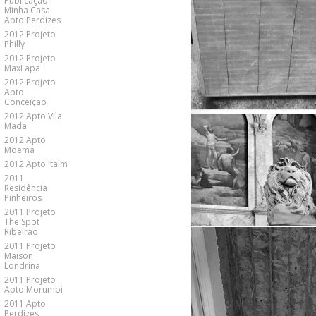
Publicação
Minha Casa
Apto Perdizes
2012 Projeto
Philly
2012 Projeto
MaxLapa
2012 Projeto
Apto
Conceição
2012 Apto Vila
Mada
2012 Apto
Moema
2012 Apto Itaim
2011
Residência
Pinheiros
2011 Projeto
The Spot
Ribeirão
2011 Projeto
Maison
Londrina
2011 Projeto
Apto Morumbi
2011 Apto
Perdizes