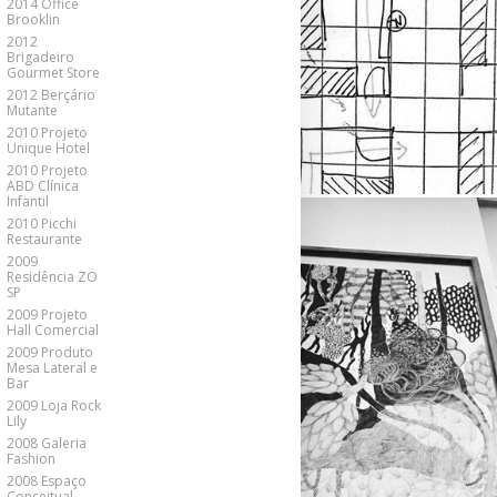
2014 Office
Brooklin
2012
Brigadeiro
Gourmet Store
2012 Berçário
Mutante
2010 Projeto
Unique Hotel
2010 Projeto
ABD Clínica
Infantil
2010 Picchi
Restaurante
2009
Residência ZO
SP
2009 Projeto
Hall Comercial
2009 Produto
Mesa Lateral e
Bar
2009 Loja Rock
Lily
2008 Galeria
Fashion
2008 Espaço
Conceitual