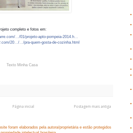
rojeto completo e fotos em:
arre.com/…/01/projeto-apto-pompeia-2014.h…
r.com/20…/…/pra-quem-gosta-de-cozinha.html
Texto Minha Casa
Página inicial
Postagem mais antiga
ite foram elaborados pela autora/proprietária e estão protegidos
propriedade intelectual brasileira.