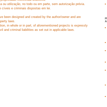
a ou utilização, no todo ou em parte, sem autorização prévia.
e cíveis e criminais dispostas em lei.
have been designed and created by the author/owner and are
P
operty laws.
A
on, in whole or in part, of aforementioned projects is expressly
vil and criminal liabilities as set out in applicable laws.