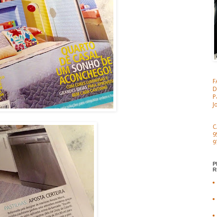
F
D
P
J
C
9
9
P
R