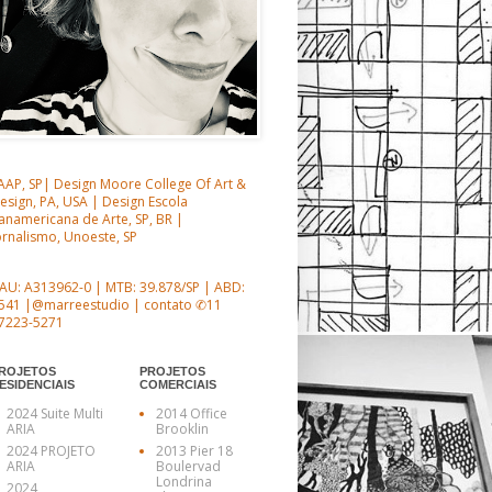
AAP, SP| Design Moore College Of Art &
esign, PA, USA | Design Escola
anamericana de Arte, SP, BR |
ornalismo, Unoeste, SP
AU: A313962-0 | MTB: 39.878/SP | ABD:
541 |@marreestudio | contato ✆11
7223-5271
ROJETOS
PROJETOS
ESIDENCIAIS
COMERCIAIS
2024 Suite Multi
2014 Office
ARIA
Brooklin
2024 PROJETO
2013 Pier 18
ARIA
Boulervad
Londrina
2024